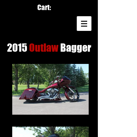
Cart:
2015
Outlaw
Bagger
IMG_2968.JPG